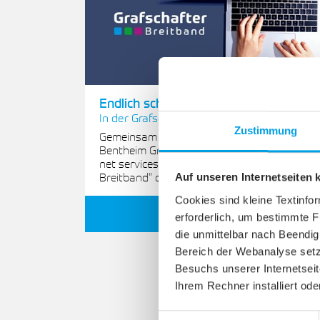
Endlich schneller surfen
In der Grafschaft Bentheim
Zustimmung
Gemeinsam mit der Breitband Grafschaft
Bentheim GmbH & Co. KG (BGB) bringt die
net services, unter der Marke "Grafschafter
Breitband" das schnelle…
Auf unseren Internetseiten
Cookies sind kleine Textinfo
Weiterlesen
erforderlich, um bestimmte F
die unmittelbar nach Beendi
Bereich der Webanalyse setz
Besuchs unserer Internetsei
Ihrem Rechner installiert oder
Einwilligungsauswahl