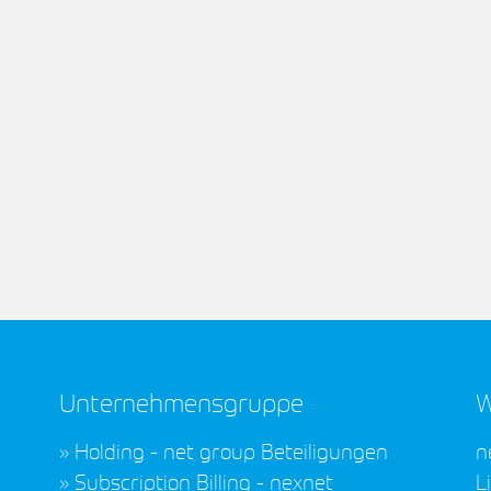
Bald online mit Glasfaser
G
Rödemis, Dreimühlen und Norderschlag
G
Die Vermarktung für die finale
D
Inbetriebnahme des Glasfasernetzes in
A
Rödemis, Dreimühlen und Norderschlag
n
em
wurde erfolgreich abgeschlossen. Das…
U
T
Weiterlesen
Unternehmensgruppe
W
Holding - net group Beteiligungen
n
Subscription Billing - nexnet
L