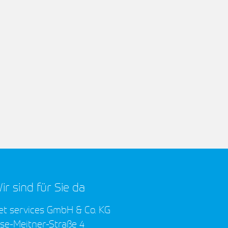
rafschafter Breitband
lasfaser für Nordhorn
er Glasfaserausbau in den
ußenbereichen von Nordhorn geht in die
ächste Phase: Gemeinsam mit Landrat
we Fietzek und Nordhorns Bürgermeister
homas…
Weiterlesen
ir sind für Sie da
et services GmbH & Co. KG
ise-Meitner-Straße 4