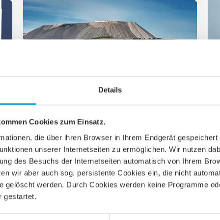
Glasfaser für alle:
Die Stadt Heringen rüstet auf
Details
Unter der Marke "werrakom" bringt die net
services das schnelle Internet nach Heringen
(Werra). Rund 3.000 Haushalte können von
dem flächendeckenden…
 kommen Cookies zum Einsatz.
rmationen, die über ihren Browser in Ihrem Endgerät gespeichert
Weiterlesen
unktionen unserer Internetseiten zu ermöglichen. Wir nutzen da
gung des Besuchs der Internetseiten automatisch von Ihrem Bro
en wir aber auch sog. persistente Cookies ein, die nicht autom
te gelöscht werden. Durch Cookies werden keine Programme oder
 gestartet.