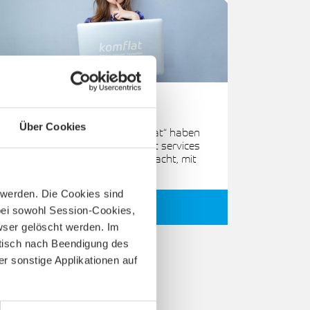
net services Heimspiel
Rund um Flensburg
Über Cookies
Unter dem Markennamen „komflat“ haben
es sich die Gemeinden und die net services
GmbH & Co. KG zur Aufgabe gemacht, mit
dem flächendeckenden…
 werden. Die Cookies sind
Weiterlesen
bei sowohl Session-Cookies,
wser gelöscht werden. Im
atisch nach Beendigung des
 sonstige Applikationen auf