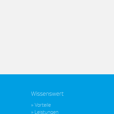
Grafschafter Breitband
Geschafft! Die Mindestquote für den
Glasfaserausbau ist erreicht
Gute Nachrichten für die Außenbereiche
von Nordhorn: Bereits eine Woche vor d
Ende der Vorvermarktung wurde die
erforderliche Mindestquote von 55 %…
Weiterlesen
Wissenswert
Vorteile
Leistungen