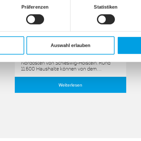
Präferenzen
Statistiken
Ein Netz für alle
Im nordöstlichen Schleswig-Holstein
Auswahl erlauben
Die net services bringt mit der Marke
"Fiete.Net" das schnelle Internet in den
Nordosten von Schleswig-Holstein. Rund
11.600 Haushalte können von dem…
Weiterlesen