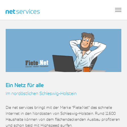
Zum Hauptinhalt springen
Ein Netz für alle
Im nordöstlichen Schleswig-Holstein
Die net services bringt mit der Marke "Fiete.Net" das schnelle
Internet in den Nordosten von Schleswig-Holstein. Rund 11.600
Haushalte können von dem flächendeckenden Ausbau profitieren
und schon bald mit Highspeed surfen.