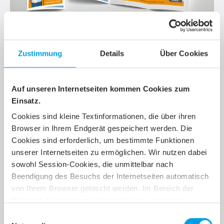
Zustimmung
Details
Über Cookies
Auf unseren Internetseiten kommen Cookies zum
Fiete.Net
Einsatz.
Das regionale Konzept mit Gesicht
Cookies sind kleine Textinformationen, die über ihren
Browser in Ihrem Endgerät gespeichert werden. Die
In einer zukunftsweisenden Kooperation arbeiten die Ämter
Cookies sind erforderlich, um bestimmte Funktionen
Dänischenhagen, Dänischer Wohld und Hüttener Berge dafür
mit der net services zusammen. Der eigens dafür gegründete
unserer Internetseiten zu ermöglichen. Wir nutzen dabei
Breitbandzweckverband (BZV) erstellte ein Leerrohrnetz, dass
sowohl Session-Cookies, die unmittelbar nach
die net services gepachtet und mit Glasfasern gefüllt hat. Mit
Beendigung des Besuchs der Internetseiten automatisch
Fiete.Net wurde eine regionale Marke geschaffen, die genau
von Ihrem Browser gelöscht werden. Im Bereich der
auf die Bedürfnisse und Anforderungen der Bürgerinnen und
Webanalyse setzen wir aber auch sog. persistente
Bürger zugeschnitten wurde.
Cookies ein, die nicht automatisch nach Beendigung des
Einwilligungsauswahl
Überzeugen Sie sich selbst von der regionalen Marke mit