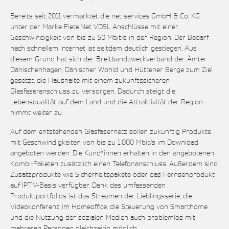
Bereits seit 2011 vermarktet die net services GmbH & Co. KG
unter der Marke Fiete.Net VDSL Anschlüsse mit einer
Geschwindigkeit von bis zu 50 Mbit/s in der Region. Der Bedarf
nach schnellem Internet ist seitdem deutlich gestiegen. Aus
diesem Grund hat sich der Breitbandzweckverband der Ämter
Dänischenhagen, Dänischer Wohld und Hüttener Berge zum Ziel
gesetzt, die Haushalte mit einem zukunftssicheren
Glasfaseranschluss zu versorgen. Dadurch steigt die
Lebensqualität auf dem Land und die Attraktivität der Region
nimmt weiter zu.
Auf dem entstehenden Glasfasernetz sollen zukünftig Produkte
mit Geschwindigkeiten von bis zu 1.000 Mbit/s im Download
angeboten werden. Die Kund*innen erhalten in den angebotenen
Kombi-Paketen zusätzlich einen Telefonanschluss. Außerdem sind
Zusatzprodukte wie Sicherheitspakete oder das Fernsehprodukt
auf IPTV-Basis verfügbar. Dank des umfassenden
Produktportfolios ist das Streamen der Lieblingsserie, die
Videokonferenz im Homeoffice, die Steuerung von Smarthome
und die Nutzung der sozialen Medien auch problemlos mit
mehreren Personen gleichzeitig möglich.