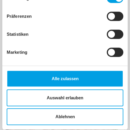
Cookies werden keine Programme oder sonstige
Applikationen auf Ihrem Rechner installiert oder gestartet.
Präferenzen
Statistiken
Bald online mit Glasfaser
Marketing
Rödemis, Dreimühlen und Norderschlag
Die Vermarktung für die finale Inbetriebnahme des
Glasfasernetzes in Rödemis, Dreimühlen und
Norderschlag wurde erfolgreich abgeschlossen.
Das…
Alle zulassen
Auswahl erlauben
Weiterlesen
Ablehnen