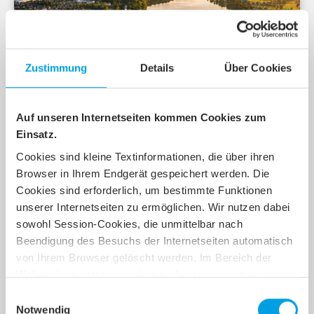
Zustimmung
Details
Über Cookies
Grafschafter Breitband
Geschafft! Die Mindestquote für den
Auf unseren Internetseiten kommen Cookies zum
Glasfaserausbau ist erreicht
Einsatz.
Gute Nachrichten für die Außenbereiche von
Nordhorn: Bereits eine Woche vor dem Ende der
Cookies sind kleine Textinformationen, die über ihren
Vorvermarktung wurde die erforderliche
Browser in Ihrem Endgerät gespeichert werden. Die
Mindestquote von 55 %…
Cookies sind erforderlich, um bestimmte Funktionen
unserer Internetseiten zu ermöglichen. Wir nutzen dabei
sowohl Session-Cookies, die unmittelbar nach
Weiterlesen
Beendigung des Besuchs der Internetseiten automatisch
von Ihrem Browser gelöscht werden. Im Bereich der
Webanalyse setzen wir aber auch sog. persistente
Cookies ein, die nicht automatisch nach Beendigung des
Einwilligungsauswahl
Besuchs unserer Internetseite gelöscht werden. Durch
Notwendig