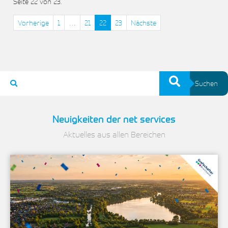
Seite 22 von 23.
Vorherige
1
…
21
22
23
Nächste
Suchen
Neuigkeiten der net services
Aktuelles aus allen Bereichen