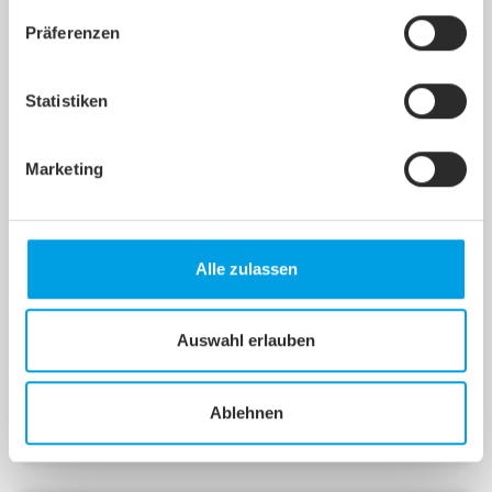
Applikationen auf Ihrem Rechner installiert oder gestartet.
Präferenzen
Statistiken
Marketing
Flächendeckender Breitbandausbau
Alle zulassen
startet im südl. NF
Breitband-Zweckverband Südliches Nordfriesland
(BZSNF) erteilt den Zuschlag an net services GmbH
Auswahl erlauben
& Co. KG
Ablehnen
Weiterlesen