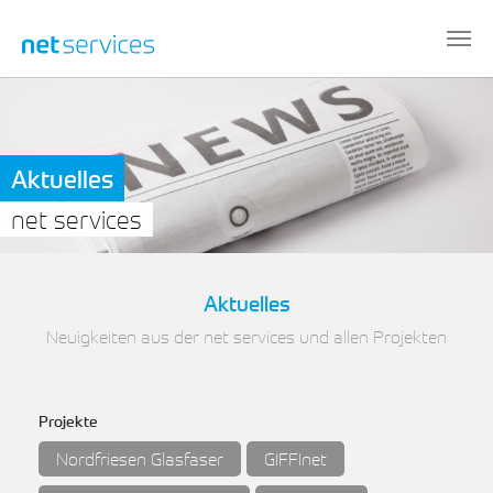
Zum Hauptinhalt springen
Aktuelles
net services
Aktuelles
Neuigkeiten aus der net services und allen Projekten
Projekte
Nordfriesen Glasfaser
GIFFInet