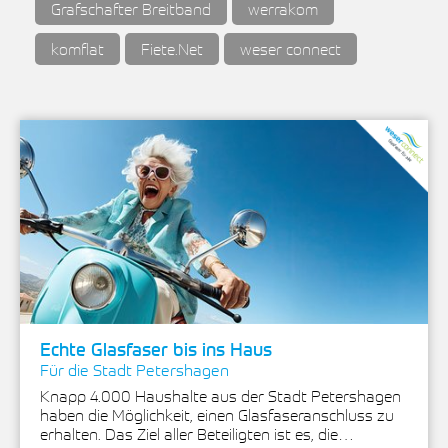
Grafschafter Breitband
werrakom
komflat
Fiete.Net
weser connect
Echte Glasfaser bis ins Haus
Für die Stadt Petershagen
Knapp 4.000 Haushalte aus der Stadt Petershagen
haben die Möglichkeit, einen Glasfaseranschluss zu
erhalten. Das Ziel aller Beteiligten ist es, die…