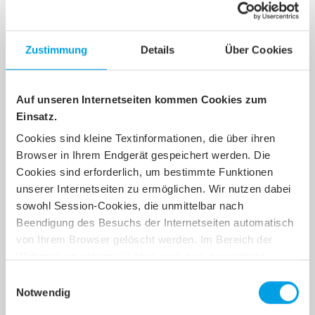
Zustimmung
Details
Über Cookies
Auf unseren Internetseiten kommen Cookies zum
Einsatz.
Cookies sind kleine Textinformationen, die über ihren
Browser in Ihrem Endgerät gespeichert werden. Die
Cookies sind erforderlich, um bestimmte Funktionen
werrakom
unserer Internetseiten zu ermöglichen. Wir nutzen dabei
Erfolgreiche Gewerbeschau
sowohl Session-Cookies, die unmittelbar nach
Als schnellster Internetanbieter und Partner der
Stadt Heringen war werrakom natürlich auch auf der
Beendigung des Besuchs der Internetseiten automatisch
Gewerbeschau 2018 vertreten.
von Ihrem Browser gelöscht werden. Im Bereich der
Webanalyse setzen wir aber auch sog. persistente
Cookies ein, die nicht automatisch nach Beendigung des
Einwilligungsauswahl
Weiterlesen
Besuchs unserer Internetseite gelöscht werden. Durch
Notwendig
Cookies werden keine Programme oder sonstige